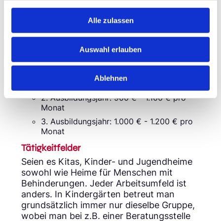
€/Monat für sehr erfahrene Positionen.
Schulleiter/Verwaltungsangestellte
Alle zulassen
verdienen in den höchsten Positionen bis
zu 6.000 €/Monat.
Auswahl erlauben
Ausbildungsgehalt:
1. Ausbildungsjahr: 800 € - 1.000 € pro
Ablehnen
Monat
2. Ausbildungsjahr: 900 € - 1.100 € pro
Monat
3. Ausbildungsjahr: 1.000 € - 1.200 € pro
Monat
Tätigkeitfelder
Seien es Kitas, Kinder- und Jugendheime
sowohl wie Heime für Menschen mit
Behinderungen. Jeder Arbeitsumfeld ist
anders. In Kindergärten betreut man
grundsätzlich immer nur dieselbe Gruppe,
wobei man bei z.B. einer Beratungsstelle