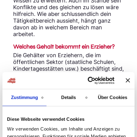
Wissen zu erweitern. Auch im Stande sein
Konflikte und des gleichen zu lösen wäre
hilfreich. Wie aber schlussendlich dein
Tätigkeitbereich aussieht, hängt ganz
davon ab in welchem Bereich man
arbeitet.
Welches Gehalt bekommt ein Erzieher?
Die Gehälter von Erziehern, die im
öffentlichen Sektor (staatliche Schulen,
Kindertagesstätten usw.) beschäftigt sind,
werden durch gewerkschaftlich
ausgehandelte Tarife bestimmt, die auf
dem Bildungsniveau, den
Erfahrungsjahren und dem Bundesland
Zustimmung
Details
Über Cookies
basieren. Erzieherinnen und Erzieher in
der Privatwirtschaft haben unter
Umständen mehr Spielraum bei den
Diese Webseite verwendet Cookies
Gehaltsverhandlungen.
Wir verwenden Cookies, um Inhalte und Anzeigen zu
Qualifikation
personalisieren, Funktionen für soziale Medien anbieten