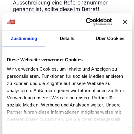
Ausschreibung eine Referenznummer
genannt ist, sollte diese im Betreff
genannt sein.
4. Nicht digital vorliegende Unterlagen,
wie beispielsweise Arbeitszeugnisse
Zustimmung
Details
Über Cookies
sollten leserlich und gerade ausgerichtet
eingescannt werden, einzelne Seiten nicht
auf dem Kopf stehen und es sollten auch
Diese Webseite verwendet Cookies
keine Zeilen oder Absätze abgeschnitten
sein. Was so selbstverständlich erscheint,
Wir verwenden Cookies, um Inhalte und Anzeigen zu
ist noch längst kein Standard. Etwa jede
personalisieren, Funktionen für soziale Medien anbieten
zweite digitale Bewerbung erfüllt solche
zu können und die Zugriffe auf unsere Website zu
einfachen Standards nicht. Hochwertige
analysieren. Außerdem geben wir Informationen zu Ihrer
Scans lassen sich mittlerweile auch mit
Verwendung unserer Website an unsere Partner für
einem Smartphone, einer entsprechenden
soziale Medien, Werbung und Analysen weiter. Unsere
Scan-App und etwas Sorgfalt anfertigen.
Partner führen diese Informationen möglicherweise mit
5. Gerade wenn man viele Zeugnisse oder
weiteren Daten zusammen, die Sie ihnen bereitgestellt
Arbeitsproben einscannt, kann die
haben oder die sie im Rahmen Ihrer Nutzung der Dienste
Bewerbungsdatei sehr groß werden.
gesammelt haben.